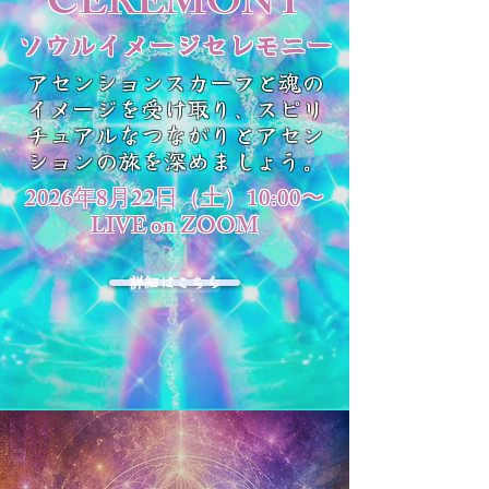
CEREMONY
ソウルイメージセレモニー
アセンションスカーフと魂の
イメージを受け取り、スピリ
チュアルなつながりとアセン
ションの旅を深めましょう。
2026年8月22日（土）10:00〜
LIVE on ZOOM
詳細はこちら