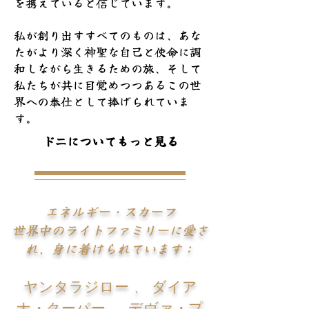
を携えていると信じています。
私が創り出すすべてのものは、あな
たがより深く神聖な自己と使命に調
和しながら生きるための旅、そして
私たちが共に目覚めつつあるこの世
界への奉仕として捧げられていま
す。
ドニについてもっと見る
ドニについてもっと見る
エネルギー・スカーフ
世界中のライトファミリーに愛さ
れ、身に着けられています：
ヤンタラジロー
ダイア
、
ナ・クーパー
デヴァ・プ
、