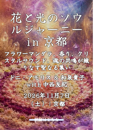
花と光のソウ
ルジャーニー
in 京都
フラワーマンダラ、香り、クリ
スタルサウンド、魂の共鳴が織
りなす聖なる集い
ドニ・アモリス & 和泉貴子
with 中西友紀
2026年11月7日
（土）｜京都
詳細はこちら