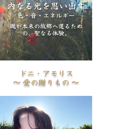
内なる光を思い出す
色 • 音 • エネルギー
魂が本来の故郷へ還るため
の、聖なる体験。
ドニ・アモリス
〜 愛の贈りもの 〜