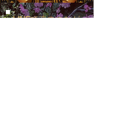
LINEで魂のつなが
りを🌈
ドニ・アモリス | Japan 公式
LINEがスタートしました。
LINEでは、日々の中で受け取
れる魂へのメッセージやエネル
ギーのギフト、そしてイベント
や最新のご案内をお届けしてい
ます。
日常に、光と気づきがそ
っと届きますように。