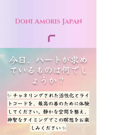
Doni Amoris Japan
今日、ハートが求め
ているものは何でし
ょうか？
✨ チャネリングされた活性化とライ
トコードを、最高の善のために体験
してください。静かな空間を整え、
神聖なタイミングでこの瞑想をお楽
しみください ✨